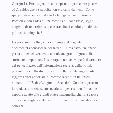
Giorgio La Pira, sognatore ed utopista proprio come piaceva
ad Arnaldo, che a sua volta non era certo da meno. Come
spiegare diversamente il suo forte legame con il comune di
Peccioli e con l’idea di una raccolta di icone russe, segno
tangibile di una religiosità che travalica i confini e le divisioni
politico-ideologiche?
Da parte sua, inoltre, vi era un’ampia, dettagliata e
documentata conoscenza dei fatti di Chiesa cattolica, anche
per la dimestichezza avuta con alcune grandi figure della
storia contemporanea. Il suo sapere non aveva però il carattere
del pettegolezzo, dell’informazione segreta, della notizia
piccante, ma dello studioso che riflette e s’interroga (basti
leggere i suoi editoriali, di recente raccolti in un unico
numero, il 107, di «Religioni e Società»). Un tale approccio
lo rendeva uno scienziato sociale sui generis, non abituato e
neppure adatto alle grandi platee massmediatiche, ma capace
di incidere sugli orientamenti e sui modi di pensare di allievi e
colleghi.