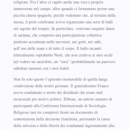
religione. Fra l’altro ci capitò anche una vera e propria
immersione nel campo, allor quando ci fermammo presso una
piccola chiesa spagnola, perché vedemmo che, al termine della
messa, il prete celebrante aveva organizzato una serie di balli
sul sagrato del tempio. In particolare, venivano eseguite danze
di sardana, che comporta una partecipazione collettiva
piuttosto accentuata nelle movenze, nei gesti, nei salti,
nell’uso delle mani e di tutto il corpo. Il ballo incantò
letteralmente soprattutto Nesti, che non credeva ai suoi occhi
nel vedere un sacerdote, un "cura" (probabilmente un parroco)
saltellare insieme con i suoi fedeli.
Non fu solo questo l’episodio memorabile di quella lunga
condivisione delle nostre giornate. Il generalissimo Franco
aveva condannato a morte dei dissidenti che erano stati
incarcerati per motivi politici. Ebbene, un nutrito numero di
partecipanti alla Conferenza Internazionale di Sociologia
Religiosa (noi tre compresi) firmò un documento di
contestazione della decisione franchista, perorando la causa
della salvezza e della libertà dei condannati ingiustamente alla