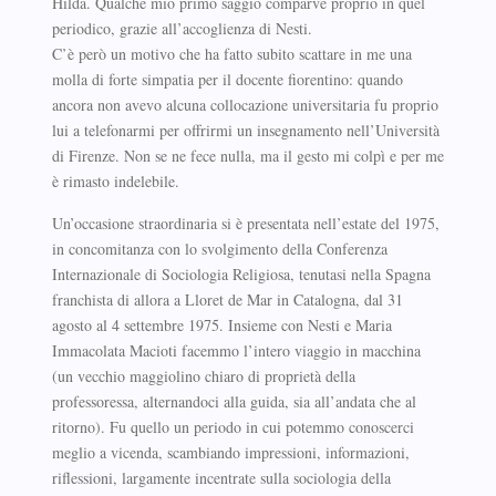
Hilda. Qualche mio primo saggio comparve proprio in quel
periodico, grazie all’accoglienza di Nesti.
C’è però un motivo che ha fatto subito scattare in me una
molla di forte simpatia per il docente fiorentino: quando
ancora non avevo alcuna collocazione universitaria fu proprio
lui a telefonarmi per offrirmi un insegnamento nell’Università
di Firenze. Non se ne fece nulla, ma il gesto mi colpì e per me
è rimasto indelebile.
Un’occasione straordinaria si è presentata nell’estate del 1975,
in concomitanza con lo svolgimento della Conferenza
Internazionale di Sociologia Religiosa, tenutasi nella Spagna
franchista di allora a Lloret de Mar in Catalogna, dal 31
agosto al 4 settembre 1975. Insieme con Nesti e Maria
Immacolata Macioti facemmo l’intero viaggio in macchina
(un vecchio maggiolino chiaro di proprietà della
professoressa, alternandoci alla guida, sia all’andata che al
ritorno). Fu quello un periodo in cui potemmo conoscerci
meglio a vicenda, scambiando impressioni, informazioni,
riflessioni, largamente incentrate sulla sociologia della