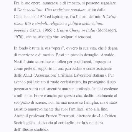
Fra le sue opere, numerose e di impatto, si possono segnalare
il
Gesù socialista. Una tradizione popolare
, edito dalla
Claudiana nel 1974 ed ispiratore, fra l’altro, del mio
Il Cristo
rosso. Riti e simboli, religione e politica nella cultura
popolare
(Ianua, 1985) e
L’altra Chiesa in Italia
(Mondadori,
1970), che ha suscitato vari scalpori e reazioni.
In fondo è tutta la sua “opera”, ovvero la sua vita, che è degna
di menzione e di merito. Basti un piccolo dettaglio: Arnaldo
Nesti è stato sacerdote cattolico per pochi anni, impegnato
come prete di supporto in una parrocchia e come assistente
delle ACLI (Associazione Cristiana Lavoratori Italiani). Pur
avendo poi lasciato il ruolo ecclesiastico, ha proseguito il suo
percorso senza mai smentire una sua profonda fede di credente
e militante. Forse è anche per questo che, dedito totalmente al
suo piano di azione, non ha mai messo su famiglia, ma è stato
assistito amorevolmente dai suoi familiari, sino alla fine.
Anche il professor Franco Ferrarotti, direttore de «La Critica
Sociologica», si associa al cordoglio per la scomparsa
dell’illustre studioso.