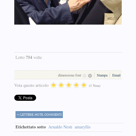
754
Letto
volte
dimensione font
Stampa
Email
Vota questo articolo
(1 Vota)
<< LETTERE, NOTE, COMMENTI
Etichettato sotto
Arnaldo Nesti
amaryllis