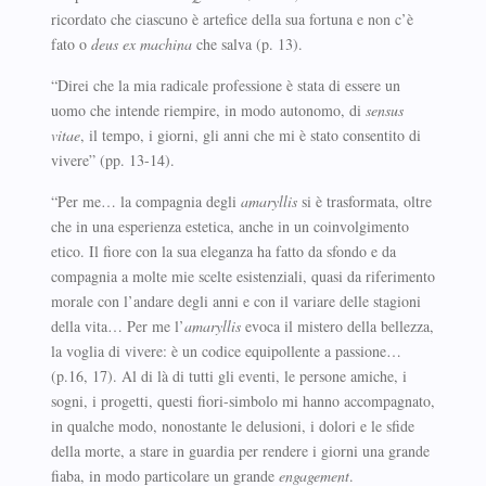
ricordato che ciascuno è artefice della sua fortuna e non c’è
fato o
deus ex machina
che salva (p. 13).
“Direi che la mia radicale professione è stata di essere un
uomo che intende riempire, in modo autonomo, di
sensus
vitae
, il tempo, i giorni, gli anni che mi è stato consentito di
vivere” (pp. 13-14).
“Per me… la compagnia degli
amaryllis
si è trasformata, oltre
che in una esperienza estetica, anche in un coinvolgimento
etico. Il fiore con la sua eleganza ha fatto da sfondo e da
compagnia a molte mie scelte esistenziali, quasi da riferimento
morale con l’andare degli anni e con il variare delle stagioni
della vita… Per me l’
amaryllis
evoca il mistero della bellezza,
la voglia di vivere: è un codice equipollente a passione…
(p.16, 17). Al di là di tutti gli eventi, le persone amiche, i
sogni, i progetti, questi fiori-simbolo mi hanno accompagnato,
in qualche modo, nonostante le delusioni, i dolori e le sfide
della morte, a stare in guardia per rendere i giorni una grande
fiaba, in modo particolare un grande
engagement
.