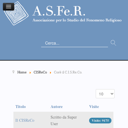
Cerca...
Home
CISReCo
Cos'è il C.I.S.Re.Co.
Titolo
Autore
Visite
Scritto da Super
Il CISReCo
Visite: 9175
User