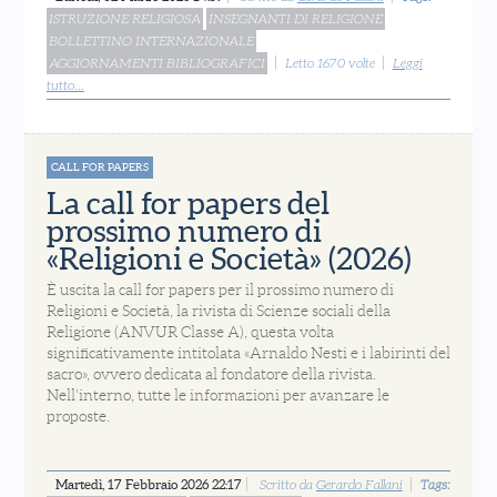
ISTRUZIONE RELIGIOSA
INSEGNANTI DI RELIGIONE
BOLLETTINO INTERNAZIONALE
AGGIORNAMENTI BIBLIOGRAFICI
Letto 1670 volte
Leggi
tutto...
CALL FOR PAPERS
La call for papers del
prossimo numero di
«Religioni e Società» (2026)
È uscita la call for papers per il prossimo numero di
Religioni e Società, la rivista di Scienze sociali della
Religione (ANVUR Classe A), questa volta
significativamente intitolata «Arnaldo Nesti e i labirinti del
sacro», ovvero dedicata al fondatore della rivista.
Nell'interno, tutte le informazioni per avanzare le
proposte.
Martedì, 17 Febbraio 2026 22:17
Scritto da
Gerardo Fallani
Tags: