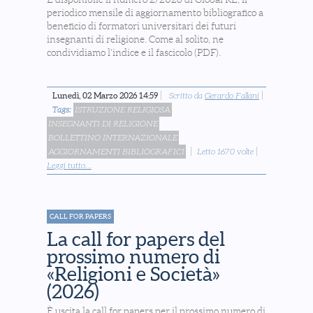
periodico mensile di aggiornamento bibliografico a
beneficio di formatori universitari dei futuri
insegnanti di religione. Come al solito, ne
condividiamo l'indice e il fascicolo (PDF).
Lunedì, 02 Marzo 2026 14:59
Scritto da
Gerardo Fallani
Tags:
ISTRUZIONE RELIGIOSA
INSEGNANTI DI RELIGIONE
BOLLETTINO INTERNAZIONALE
AGGIORNAMENTI BIBLIOGRAFICI
Letto 1670 volte
Leggi tutto...
CALL FOR PAPERS
La call for papers del
prossimo numero di
«Religioni e Società»
(2026)
È uscita la call for papers per il prossimo numero di