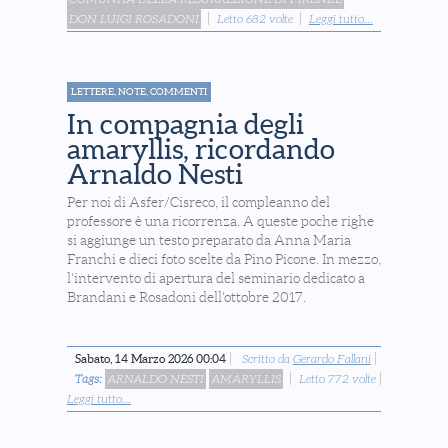
DON LUIGI ROSADONI
Letto 682 volte
Leggi tutto...
LETTERE, NOTE, COMMENTI
In compagnia degli
amaryllis, ricordando
Arnaldo Nesti
Per noi di Asfer/Cisreco, il compleanno del
professore è una ricorrenza. A queste poche righe
si aggiunge un testo preparato da Anna Maria
Franchi e dieci foto scelte da Pino Picone. In mezzo,
l'intervento di apertura del seminario dedicato a
Brandani e Rosadoni dell'ottobre 2017.
Sabato, 14 Marzo 2026 00:04
Scritto da
Gerardo Fallani
Tags:
ARNALDO NESTI
AMARYLLIS
Letto 772 volte
Leggi tutto...