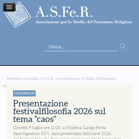
Cerca...
Benvenuto nel portale A.S.Fe.R. Associazione per lo Studio del Fenomeno
Religioso
COMUNICATI
Presentazione
festivalfilosofia 2026 sul
tema "caos"
Giovedì 9 luglio ore 11.00, a Modena (Largo Porta
Sant'Agostino 337), sarà presentata l'edizione 2026