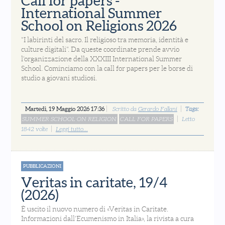
Call for papers -
International Summer
School on Religions 2026
"I labirinti del sacro. Il religioso tra memoria, identità e
culture digitali". Da queste coordinate prende avvio
l'organizzazione della XXXIII International Summer
School. Cominciamo con la call for papers per le borse di
studio a giovani studiosi.
Martedì, 19 Maggio 2026 17:36
Scritto da
Gerardo Fallani
Tags:
SUMMER SCHOOL ON RELIGION
CALL FOR PAPERS
Letto
1842 volte
Leggi tutto...
PUBBLICAZIONI
Veritas in caritate, 19/4
(2026)
È uscito il nuovo numero di «Veritas in Caritate.
Informazioni dall'Ecumenismo in Italia», la rivista a cura