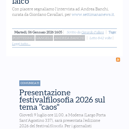
laico
Con piacere segnaliamo l'intervista ad Andrea Banchi,
curata da Giordano Cavallari, per
www.settimananews.it
.
Martedì, 06 Gennaio 2026 16:05
Scritto da
Gerardo Fallani
Tags:
POSTTEISMO
VANGELO
ANDREA BANCHI
Letto 842 volte
Leggi tutto...
COMUNICATI
Presentazione
festivalfilosofia 2026 sul
tema "caos"
Giovedì 9 luglio ore 11.00, a Modena (Largo Porta
Sant'Agostino 337), sarà presentata l'edizione
2026 del festival
filosofia
. Per i giornalisti