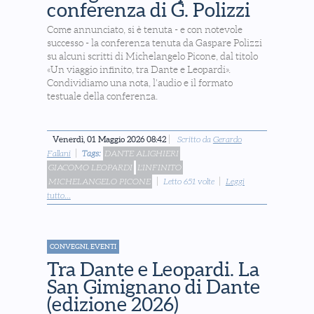
conferenza di G. Polizzi
Come annunciato, si è tenuta - e con notevole
successo - la conferenza tenuta da Gaspare Polizzi
su alcuni scritti di Michelangelo Picone, dal titolo
«Un viaggio infinito, tra Dante e Leopardi».
Condividiamo una nota, l'audio e il formato
testuale della conferenza.
Venerdì, 01 Maggio 2026 08:42
Scritto da
Gerardo
Fallani
Tags:
DANTE ALIGHIERI
GIACOMO LEOPARDI
L'INFINITO
MICHELANGELO PICONE
Letto 651 volte
Leggi
tutto...
CONVEGNI, EVENTI
Tra Dante e Leopardi. La
San Gimignano di Dante
(edizione 2026)