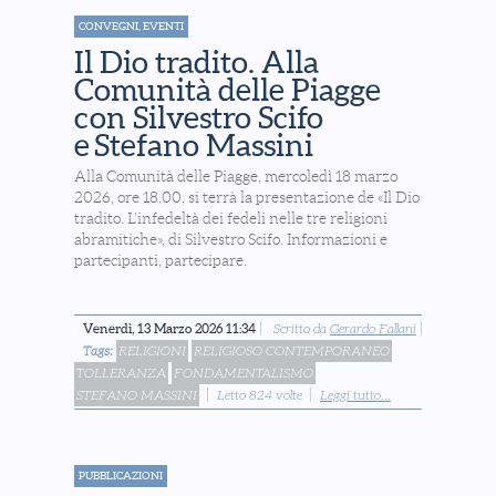
CONVEGNI, EVENTI
Il Dio tradito. Alla
Comunità delle Piagge
con Silvestro Scifo
e Stefano Massini
Alla Comunità delle Piagge, mercoledì 18 marzo
2026, ore 18.00, si terrà la presentazione de «Il Dio
tradito. L’infedeltà dei fedeli nelle tre religioni
abramitiche», di Silvestro Scifo. Informazioni e
partecipanti, partecipare.
Venerdì, 13 Marzo 2026 11:34
Scritto da
Gerardo Fallani
Tags:
RELIGIONI
RELIGIOSO CONTEMPORANEO
TOLLERANZA
FONDAMENTALISMO
STEFANO MASSINI
Letto 824 volte
Leggi tutto...
PUBBLICAZIONI