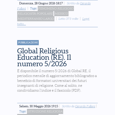
Domenica, 28 Giugno 2026 18:17
Scritto da
Gerardo
Fallani
Tags:
FENOMENO RELIGIOSO
RELIGIOSITÀ POPOLARE
MESSICO
MEDITERRANEO LARGO
Letto 373 volte
Leggi
tutto...
PUBBLICAZIONI
Global Religious
Education (RE). Il
numero 5/2026
È disponibile il numero 5/2026 di Global RE, il
periodico mensile di aggiornamento bibliografico a
beneficio di formatori universitari dei futuri
insegnanti di religione. Come al solito, ne
condividiamo l'indice e il fascicolo (PDF).
Sabato, 30 Maggio 2026 19:15
Scritto da
Gerardo Fallani
Tags:
ISTRUZIONE RELIGIOSA