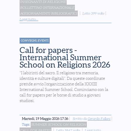
INSEGNANTI DI RELIGIONE
BOLLETTINO INTERNAZIONALE
AGGIORNAMENTI BIBLIOGRAFICI
Letto 399 volte
Leggi tutto...
CONVEGNI, EVENTI
Call for papers -
International Summer
School on Religions 2026
"I labirinti del sacro. Il religioso tra memoria,
identità e culture digitali". Da queste coordinate
prende avvio l'organizzazione della XXXIII
International Summer School. Cominciamo con la
call for papers per le borse di studio a giovani
studiosi.
Martedì, 19 Maggio 2026 17:36
Scritto da
Gerardo Fallani
Tags:
SUMMER SCHOOL ON RELIGION
CALL FOR PAPERS
Letto 1842 volte
Leggi tutto...