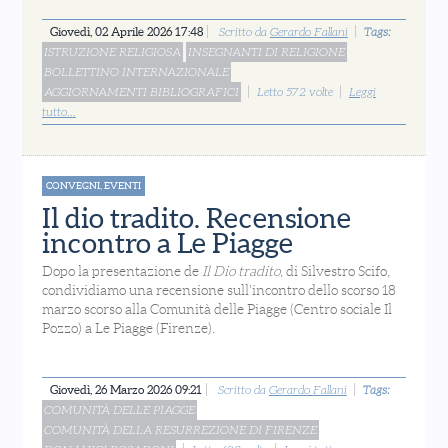
Giovedì, 02 Aprile 2026 17:48
Scritto da
Gerardo Fallani
Tags:
ISTRUZIONE RELIGIOSA
INSEGNANTI DI RELIGIONE
BOLLETTINO INTERNAZIONALE
AGGIORNAMENTI BIBLIOGRAFICI
Letto 572 volte
Leggi
tutto...
CONVEGNI, EVENTI
Il dio tradito. Recensione
incontro a Le Piagge
Dopo la presentazione de
Il Dio tradito
, di Silvestro Scifo,
condividiamo una recensione sull'incontro dello scorso 18
marzo scorso alla Comunità delle Piagge (Centro sociale Il
Pozzo) a Le Piagge (Firenze).
Giovedì, 26 Marzo 2026 09:21
Scritto da
Gerardo Fallani
Tags:
COMUNITÀ DELLE PIAGGE
COMUNITÀ DELLA RESURREZIONE DI FIRENZE