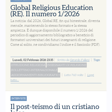
Global Religious Education
(RE). Il numero 1/2026
La notizia: dal 2026, Global RE, fin qui bimestrale, diventa
mensile, mantenendo lo stesso formato e la stessa
ampiezza. È dunque disponibile il numero 1/2026 del
periodico di aggiornamento bibliografico a beneficio di
formatori universitari dei futuri insegnanti di religione.
Come al solito, ne condividiamo l'indice e il fascicolo (PDF).
Lunedì, 02 Febbraio 2026 23:35
Scritto da
Gerardo Fallani
Tags:
ISTRUZIONE RELIGIOSA
INSEGNANTI DI RELIGIONE
BOLLETTINO INTERNAZIONALE
AGGIORNAMENTI BIBLIOGRAFICI
Letto 763 volte
Leggi
tutto...
INTERVISTE
Il post-teismo di un cristiano