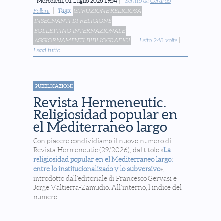
Mercoledì, 01 Luglio 2026 19:54
Scritto da
Gerardo
Fallani
Tags:
ISTRUZIONE RELIGIOSA
INSEGNANTI DI RELIGIONE
BOLLETTINO INTERNAZIONALE
AGGIORNAMENTI BIBLIOGRAFICI
Letto 248 volte
Leggi tutto...
PUBBLICAZIONI
Revista Hermeneutic.
Religiosidad popular en
el Mediterraneo largo
Con piacere condividiamo il nuovo numero di
Revista Hermeneutic (29/2026), dal titolo «
La
religiosidad popular en el Mediterraneo largo:
entre lo institucionalizado y lo subversivo
»,
introdotto dall'editoriale di Francesco Gervasi e
Jorge Valtierra-Zamudio. All'interno, l'indice del
numero.