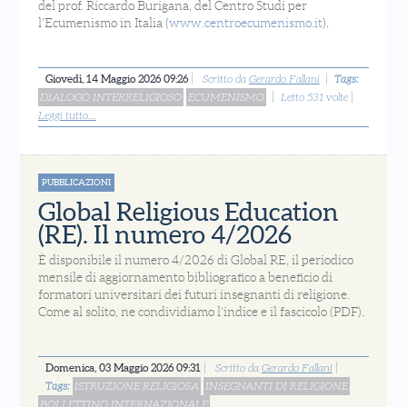
del prof. Riccardo Burigana, del Centro Studi per
l'Ecumenismo in Italia (
www.centroecumenismo.it
).
Giovedì, 14 Maggio 2026 09:26
Scritto da
Gerardo Fallani
Tags:
DIALOGO INTERRELIGIOSO
ECUMENISMO
Letto 531 volte
Leggi tutto...
PUBBLICAZIONI
Global Religious Education
(RE). Il numero 4/2026
È disponibile il numero 4/2026 di Global RE, il periodico
mensile di aggiornamento bibliografico a beneficio di
formatori universitari dei futuri insegnanti di religione.
Come al solito, ne condividiamo l'indice e il fascicolo (PDF).
Domenica, 03 Maggio 2026 09:31
Scritto da
Gerardo Fallani
Tags:
ISTRUZIONE RELIGIOSA
INSEGNANTI DI RELIGIONE
BOLLETTINO INTERNAZIONALE