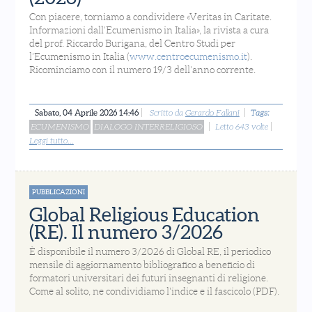
Con piacere, torniamo a condividere «Veritas in Caritate.
Informazioni dall’Ecumenismo in Italia», la rivista a cura
del prof. Riccardo Burigana, del Centro Studi per
l’Ecumenismo in Italia (
www.centroecumenismo.it
).
Ricominciamo con il numero 19/3 dell'anno corrente.
Sabato, 04 Aprile 2026 14:46
Scritto da
Gerardo Fallani
Tags:
ECUMENISMO
DIALOGO INTERRELIGIOSO
Letto 643 volte
Leggi tutto...
PUBBLICAZIONI
Global Religious Education
(RE). Il numero 3/2026
È disponibile il numero 3/2026 di Global RE, il periodico
mensile di aggiornamento bibliografico a beneficio di
formatori universitari dei futuri insegnanti di religione.
Come al solito, ne condividiamo l'indice e il fascicolo (PDF).