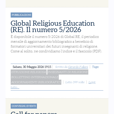
PUBBLICAZIONI
Global Religious Education
(RE). Il numero 5/2026
È disponibile il numero 5/2026 di Global RE, il periodico
mensile di aggiornamento bibliografico a beneficio di
formatori universitari dei futuri insegnanti di religione.
Come al solito, ne condividiamo l'indice e il fascicolo (PDF).
Sabato, 30 Maggio 2026 19:15
Scritto da
Gerardo Fallani
Tags:
ISTRUZIONE RELIGIOSA
INSEGNANTI DI RELIGIONE
BOLLETTINO INTERNAZIONALE
AGGIORNAMENTI BIBLIOGRAFICI
Letto 399 volte
Leggi
tutto...
CONVEGNI, EVENTI