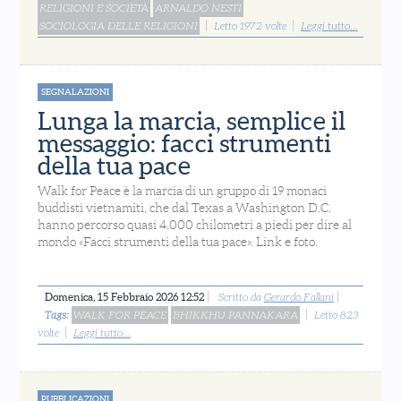
RELIGIONI E SOCIETÀ
ARNALDO NESTI
SOCIOLOGIA DELLE RELIGIONI
Letto 1972 volte
Leggi tutto...
SEGNALAZIONI
Lunga la marcia, semplice il
messaggio: facci strumenti
della tua pace
Walk for Peace è la marcia di un gruppo di 19 monaci
buddisti vietnamiti, che dal Texas a Washington D.C.
hanno percorso quasi 4.000 chilometri a piedi per dire al
mondo «Facci strumenti della tua pace». Link e foto.
Domenica, 15 Febbraio 2026 12:52
Scritto da
Gerardo Fallani
Tags:
WALK FOR PEACE
BHIKKHU PANNAKARA
Letto 823
volte
Leggi tutto...
PUBBLICAZIONI