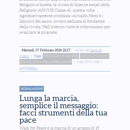
Religioni e Società, la rivista di Scienze sociali della
Religione (ANVUR Classe A), questa volta
significativamente intitolata «Arnaldo Nesti e i
labirinti del sacro», ovvero dedicata al fondatore
della rivista. Nell'interno, tutte le informazioni per
avanzare le proposte.
Martedì, 17 Febbraio 2026 22:17
Scritto da
Gerardo
Fallani
Tags:
RELIGIONI E SOCIETÀ
ARNALDO NESTI
SOCIOLOGIA DELLE RELIGIONI
Letto 1972 volte
Leggi tutto...
SEGNALAZIONI
Lunga la marcia,
semplice il messaggio:
facci strumenti della tua
pace
Walk for Peace è la marcia di un gruppo di 19