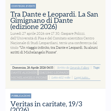
CONVEGNI, EVENTI
Tra Dante e Leopardi. La San
Gimignano di Dante
(edizione 2026)
Lunedì 27 aprile 2026 ore 17.30, Gaspare Polizzi,
dell'Università di Pisa e del Comitato scientifico Centro
Nazionale di Studi Leopardiani, terrà una conferenza dal
titolo
“Un viaggio infinito, tra Dante e Leopardi. Su alcuni
scritti di Michelangelo Picone”
.
Domenica, 26 Aprile 2026 06:55
Scritto da
Gerardo Fallani
Tags:
DANTE ALIGHIERI
GIACOMO LEOPARDI
MICHELANGELO PICONE
Letto 602 volte
Leggi tutto...
PUBBLICAZIONI
Veritas in caritate, 19/3
(2026)