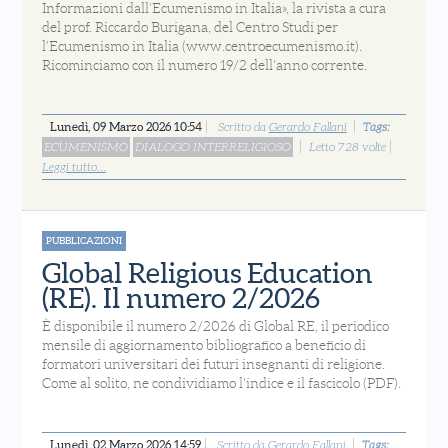
Informazioni dall’Ecumenismo in Italia», la rivista a cura
del prof. Riccardo Burigana, del Centro Studi per
l’Ecumenismo in Italia (www.centroecumenismo.it).
Ricominciamo con il numero 19/2 dell'anno corrente.
Lunedì, 09 Marzo 2026 10:54
Scritto da
Gerardo Fallani
Tags:
ECUMENISMO
DIALOGO INTERRELIGIOSO
Letto 728 volte
Leggi tutto...
PUBBLICAZIONI
Global Religious Education
(RE). Il numero 2/2026
È disponibile il numero 2/2026 di Global RE, il periodico
mensile di aggiornamento bibliografico a beneficio di
formatori universitari dei futuri insegnanti di religione.
Come al solito, ne condividiamo l'indice e il fascicolo (PDF).
Lunedì, 02 Marzo 2026 14:59
Scritto da
Gerardo Fallani
Tags: