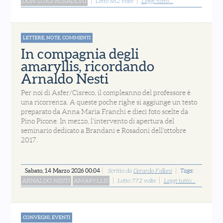
DON LUIGI ROSADONI
Letto 682 volte
Leggi tutto...
LETTERE, NOTE, COMMENTI
In compagnia degli
amaryllis, ricordando
Arnaldo Nesti
Per noi di Asfer/Cisreco, il compleanno del professore è
una ricorrenza. A queste poche righe si aggiunge un testo
preparato da Anna Maria Franchi e dieci foto scelte da
Pino Picone. In mezzo, l'intervento di apertura del
seminario dedicato a Brandani e Rosadoni dell'ottobre
2017.
Sabato, 14 Marzo 2026 00:04
Scritto da
Gerardo Fallani
Tags:
ARNALDO NESTI
AMARYLLIS
Letto 772 volte
Leggi tutto...
CONVEGNI, EVENTI