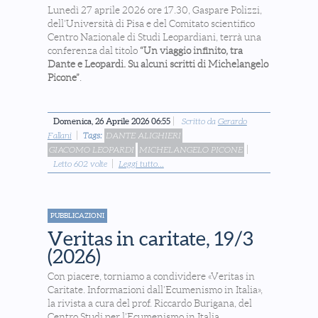
Lunedì 27 aprile 2026 ore 17.30, Gaspare Polizzi,
dell'Università di Pisa e del Comitato scientifico
Centro Nazionale di Studi Leopardiani, terrà una
conferenza dal titolo
“Un viaggio infinito, tra
Dante e Leopardi. Su alcuni scritti di Michelangelo
Picone”
.
Domenica, 26 Aprile 2026 06:55
Scritto da
Gerardo
Fallani
Tags:
DANTE ALIGHIERI
GIACOMO LEOPARDI
MICHELANGELO PICONE
Letto 602 volte
Leggi tutto...
PUBBLICAZIONI
Veritas in caritate, 19/3
(2026)
Con piacere, torniamo a condividere «Veritas in
Caritate. Informazioni dall’Ecumenismo in Italia»,
la rivista a cura del prof. Riccardo Burigana, del
Centro Studi per l’Ecumenismo in Italia