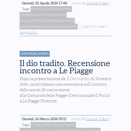
Giovedì, 02 Aprile 2026 17:48
Scritto da
Gerardo Fallani
Tags:
ISTRUZIONE RELIGIOSA
INSEGNANTI DI RELIGIONE
BOLLETTINO INTERNAZIONALE
AGGIORNAMENTI BIBLIOGRAFICI
Letto 572 volte
Leggi tutto...
CONVEGNI, EVENTI
Il dio tradito. Recensione
incontro a Le Piagge
Dopo la presentazione de
Il Dio tradito
, di Silvestro
Scifo, condividiamo una recensione sull'incontro
dello scorso 18 marzo scorso
alla Comunità delle Piagge (Centro sociale Il Pozzo)
a Le Piagge (Firenze).
Giovedì, 26 Marzo 2026 09:21
Scritto da
Gerardo Fallani
Tags:
COMUNITÀ DELLE PIAGGE
COMUNITÀ DELLA RESURREZIONE DI FIRENZE