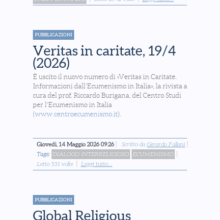
PUBBLICAZIONI
Veritas in caritate, 19/4
(2026)
È uscito il nuovo numero di «Veritas in Caritate.
Informazioni dall'Ecumenismo in Italia», la rivista a
cura del prof. Riccardo Burigana, del Centro Studi
per l'Ecumenismo in Italia
(
www.centroecumenismo.it
).
Giovedì, 14 Maggio 2026 09:26
Scritto da
Gerardo Fallani
Tags:
DIALOGO INTERRELIGIOSO
ECUMENISMO
Letto 531 volte
Leggi tutto...
PUBBLICAZIONI
Global Religious