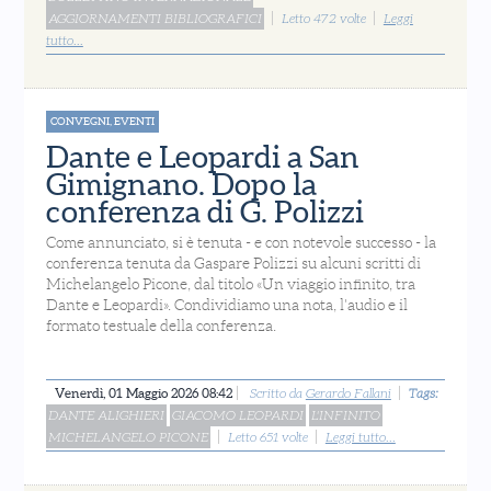
AGGIORNAMENTI BIBLIOGRAFICI
Letto 472 volte
Leggi
tutto...
CONVEGNI, EVENTI
Dante e Leopardi a San
Gimignano. Dopo la
conferenza di G. Polizzi
Come annunciato, si è tenuta - e con notevole successo - la
conferenza tenuta da Gaspare Polizzi su alcuni scritti di
Michelangelo Picone, dal titolo «Un viaggio infinito, tra
Dante e Leopardi». Condividiamo una nota, l'audio e il
formato testuale della conferenza.
Venerdì, 01 Maggio 2026 08:42
Scritto da
Gerardo Fallani
Tags:
DANTE ALIGHIERI
GIACOMO LEOPARDI
L'INFINITO
MICHELANGELO PICONE
Letto 651 volte
Leggi tutto...