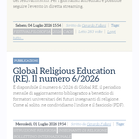
del festival
filosofia
. Per i giornalisti accreditati è possibile
seguire l'evento in diretta streaming.
Sabato, 04 Luglio 2026 15:54
Scritto da
Gerardo Fallani
Tags:
FESTIVALFILOSOFIA
2026
CAOS
Letto 283 volte
Leggi
tutto...
PUBBLICAZIONI
Global Religious Education
(RE). Il numero 6/2026
È disponibile il numero 6/2026 di Global RE, il periodico
mensile di aggiornamento bibliografico a beneficio di
formatori universitari dei futuri insegnanti di religione.
Come al solito, ne condividiamo l'indice e il fascicolo (PDF).
Mercoledì, 01 Luglio 2026 19:54
Scritto da
Gerardo Fallani
Tags:
ISTRUZIONE RELIGIOSA
INSEGNANTI DI RELIGIONE
BOLLETTINO INTERNAZIONALE