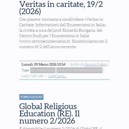
Veritas in caritate, 19/2
(2026)
Con piacere, torniamo a condividere «Veritas in
Caritate. Informazioni dall’Ecumenismo in Italia»,
la rivista a cura del prof. Riccardo Burigana, del
Centro Studi per l’Ecumenismo in Italia
(www.centroecumenismo.it). Ricominciamo con il
numero 19/2 dell'anno corrente.
Lunedì, 09 Marzo 2026 10:54
Scritto da
Gerardo Fallani
Tags:
ECUMENISMO
DIALOGO INTERRELIGIOSO
Letto 728 volte
Leggi tutto...
PUBBLICAZIONI
Global Religious
Education (RE). Il
numero 2/2026
È disponibile il numero 2/2026 di Global RE, il