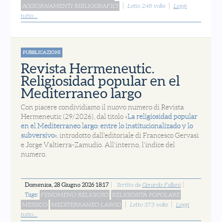
AGGIORNAMENTI BIBLIOGRAFICI
Letto 248 volte
Leggi
tutto...
PUBBLICAZIONI
Revista Hermeneutic.
Religiosidad popular en el
Mediterraneo largo
Con piacere condividiamo il nuovo numero di Revista
Hermeneutic (29/2026), dal titolo «
La religiosidad popular
en el Mediterraneo largo: entre lo institucionalizado y lo
subversivo
», introdotto dall'editoriale di Francesco Gervasi
e Jorge Valtierra-Zamudio. All'interno, l'indice del
numero.
Domenica, 28 Giugno 2026 18:17
Scritto da
Gerardo Fallani
Tags:
FENOMENO RELIGIOSO
RELIGIOSITÀ POPOLARE
MESSICO
MEDITERRANEO LARGO
Letto 373 volte
Leggi
tutto...