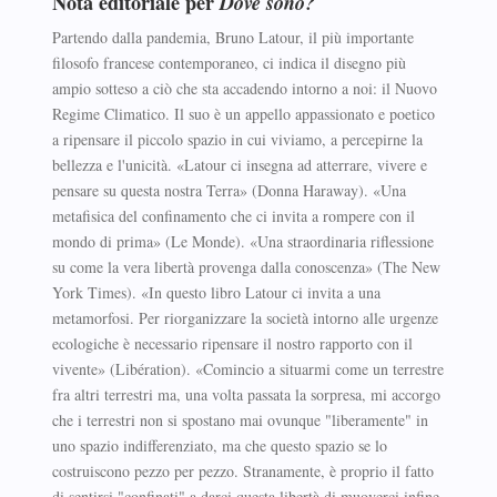
Nota editoriale per
Dove sono?
Partendo dalla pandemia, Bruno Latour, il più importante
filosofo francese contemporaneo, ci indica il disegno più
ampio sotteso a ciò che sta accadendo intorno a noi: il Nuovo
Regime Climatico. Il suo è un appello appassionato e poetico
a ripensare il piccolo spazio in cui viviamo, a percepirne la
bellezza e l'unicità. «Latour ci insegna ad atterrare, vivere e
pensare su questa nostra Terra» (Donna Haraway). «Una
metafisica del confinamento che ci invita a rompere con il
mondo di prima» (Le Monde). «Una straordinaria riflessione
su come la vera libertà provenga dalla conoscenza» (The New
York Times). «In questo libro Latour ci invita a una
metamorfosi. Per riorganizzare la società intorno alle urgenze
ecologiche è necessario ripensare il nostro rapporto con il
vivente» (Libération). «Comincio a situarmi come un terrestre
fra altri terrestri ma, una volta passata la sorpresa, mi accorgo
che i terrestri non si spostano mai ovunque "liberamente" in
uno spazio indifferenziato, ma che questo spazio se lo
costruiscono pezzo per pezzo. Stranamente, è proprio il fatto
di sentirsi "confinati" a darci questa libertà di muoverci infine