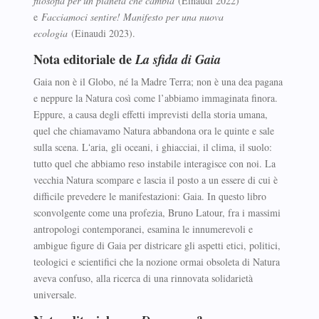
filosofia per un pianeta che cambia
(Einaudi 2022)
e
Facciamoci sentire! Manifesto per una nuova
ecologia
(Einaudi 2023).
Nota editoriale de
La sfida di Gaia
Gaia non è il Globo, né la Madre Terra; non è una dea pagana
e neppure la Natura così come l’abbiamo immaginata finora.
Eppure, a causa degli effetti imprevisti della storia umana,
quel che chiamavamo Natura abbandona ora le quinte e sale
sulla scena. Lʻaria, gli oceani, i ghiacciai, il clima, il suolo:
tutto quel che abbiamo reso instabile interagisce con noi. La
vecchia Natura scompare e lascia il posto a un essere di cui è
difficile prevedere le manifestazioni: Gaia. In questo libro
sconvolgente come una profezia, Bruno Latour, fra i massimi
antropologi contemporanei, esamina le innumerevoli e
ambigue figure di Gaia per districare gli aspetti etici, politici,
teologici e scientifici che la nozione ormai obsoleta di Natura
aveva confuso, alla ricerca di una rinnovata solidarietà
universale.